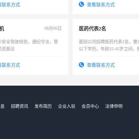
看联系方式
查看联系方式
机
08月06日
医药代表2名
车安全驾驶经验，遵纪守法，管
基因公司招聘医药代表2名，要
薪资面议
以下学历，年龄25-45岁之间，
可，需要具有营销经验，从事
表或者有医学资质的优先，底薪
看联系方式
查看联系方式
交五险。
信息
招聘资讯
发布简历
企业入驻
会员中心
法律申明
们