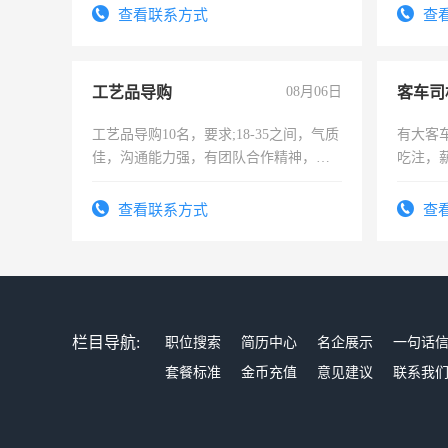
查看联系方式
查
工艺品导购
08月06日
客车司
工艺品导购10名，要求;18-35之间，气质
有大客
佳，沟通能力强，有团队合作精神，有
吃注，
上进心，有工作经验者优先！
查看联系方式
查
栏目导航:
职位搜索
简历中心
名企展示
一句话
套餐标准
金币充值
意见建议
联系我