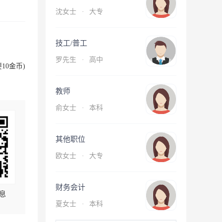
沈女士
·
大专
技工/普工
罗先生
·
高中
10金币)
教师
俞女士
·
本科
其他职位
欧女士
·
大专
财务会计
息
夏女士
·
本科