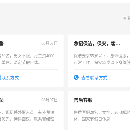
查
售
08月07日
急招保洁，保安，客服，工程
50名，男女不限，月工资4000-
保洁要求55岁以下，身体健康
元，单休，法定节假日休。
正常工作，保安55岁以下身体
责任心形象端庄，遵纪守法，
录，客服要求45岁以下高中以
看联系方式
查看联系方式
懂电脑工作认真，性格开朗有
能力，工程，懂水电维修。
员
08月07日
售后客服
业，现招聘外贸人员，有外贸销
售后客服20名，女性，20-30
者优先，待遇面议。联系郭经理
休，国家节假日休息