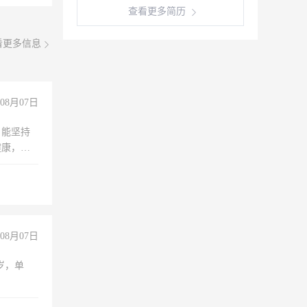
查看更多简历
看更多信息
08月07日
，能坚持
健康，有
无犯罪记
上文化，
良好沟通
08月07日
周岁，单