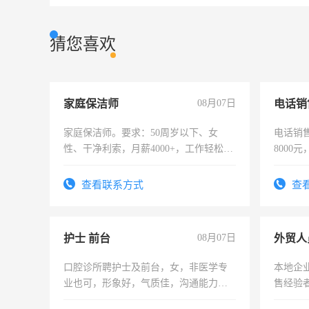
猜您喜欢
家庭保洁师
08月07日
电话销
家庭保洁师。要求：50周岁以下、女
电话销售
性、干净利索，月薪4000+，工作轻松，
8000
时间灵活，不需坐班，适合宝妈、全职
太太等。
查看联系方式
查
护士 前台
08月07日
外贸人
口腔诊所聘护士及前台，女，非医学专
本地企
业也可，形象好，气质佳，沟通能力
售经验
强。面试，周日休息。