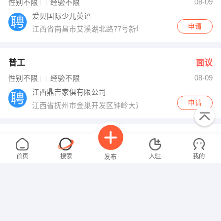
08-09
性别不限
经验不限
爱贝国际少儿英语
申请
江西省南昌市艾溪湖北路77号新城吾悦广场第吾大道S5-3
普工
面议
08-09
性别不限
经验不限
江西鼎吉家俱有限公司
申请
江西省抚州市金巢开发区钟岭大道中段江西鼎吉家俱有限
文员
面议
08-09
性别不限
经验不限
首页
搜索
入驻
我的
发布
江西中成投资发展有限公司
申请
抚州市临川区桥东路30号
行政前台
面议