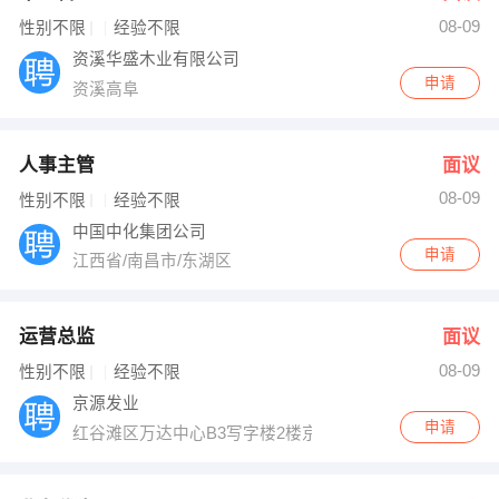
08-09
出纳
保险
性别不限
经验不限
资溪华盛木业有限公司
编辑
法律
申请
资溪高阜
保洁
贸易采购
人事主管
面议
跟单
理财顾问
08-09
性别不限
经验不限
中国中化集团公司
其他职位
申请
江西省/南昌市/东湖区
运营总监
面议
08-09
性别不限
经验不限
京源发业
申请
红谷滩区万达中心B3写字楼2楼京源发业