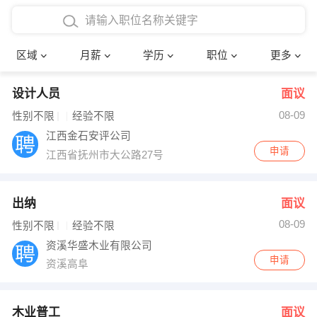
4000-5000元
本科
行政后勤
建筑装潢
确定
区域
月薪
学历
职位
更多
5000-8000元
硕士
销售岗位
教师
设计人员
面议
8000-12000元
博士
文员
护士
08-09
性别不限
经验不限
12000-20000元
财务会计
传单派发
江西金石安评公司
申请
江西省抚州市大公路27号
其他
超市零售
促销导购
网络IT
保健按摩
出纳
面议
08-09
性别不限
经验不限
快递员
前台接待
资溪华盛木业有限公司
申请
资溪高阜
收银员
技术员/工程师
水电/机修
部门经理
木业普工
面议