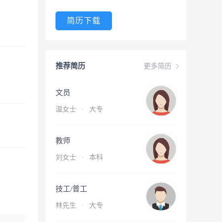
简历下载
推荐简历
更多简历
文员
温女士
·
大专
教师
刘女士
·
本科
技工/普工
林先生
·
大专