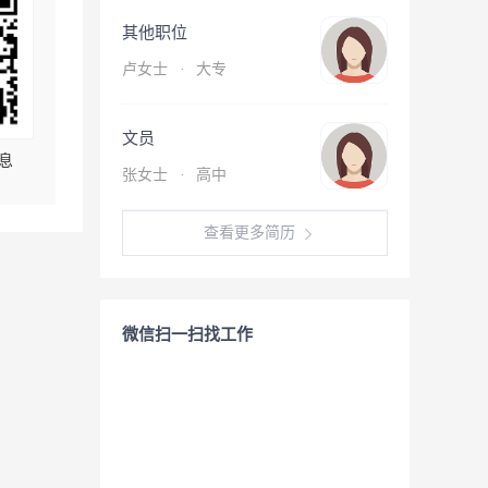
其他职位
卢女士
·
大专
文员
息
张女士
·
高中
查看更多简历
微信扫一扫找工作