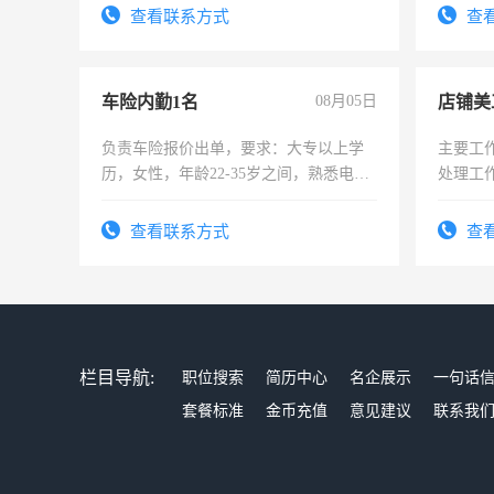
表或者
查看联系方式
查
交五险
车险内勤1名
08月05日
店铺美
负责车险报价出单，要求：大专以上学
主要工
历，女性，年龄22-35岁之间，熟悉电脑
处理工
操作，工作态度认真，具有团队精神，
作时间
试用期1-3个月，转正后交纳五险，
查看联系方式
查
栏目导航:
职位搜索
简历中心
名企展示
一句话
套餐标准
金币充值
意见建议
联系我