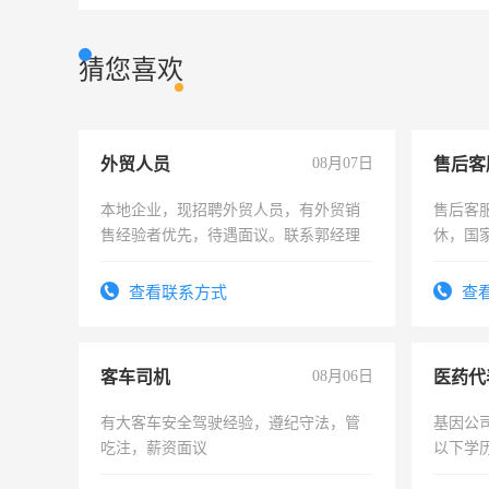
猜您喜欢
外贸人员
08月07日
售后客
本地企业，现招聘外贸人员，有外贸销
售后客服
售经验者优先，待遇面议。联系郭经理
休，国
查看联系方式
查
客车司机
08月06日
医药代
有大客车安全驾驶经验，遵纪守法，管
基因公
吃注，薪资面议
以下学历
可，需