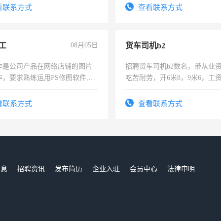
有医学资质的优先，底薪+绩效，
宿，免费发放劳保用品，两班
看联系方式
查看联系方式
。
25号准时发放工资，工作时间1
工
08月05日
货车司机b2
作是公司产品在网络店铺的图片
招聘货车司机b2数名，带从业
作，要求熟练运用PS修图软件,工
吃苦耐劳，开6米8，9米6，工
每天8小时，待遇优厚。
看联系方式
查看联系方式
信息
招聘资讯
发布简历
企业入驻
会员中心
法律申明
们