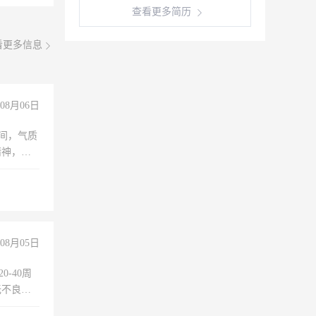
查看更多简历
看更多信息
08月06日
之间，气质
精神，有
08月05日
0-40周
无不良嗜
准八人间住