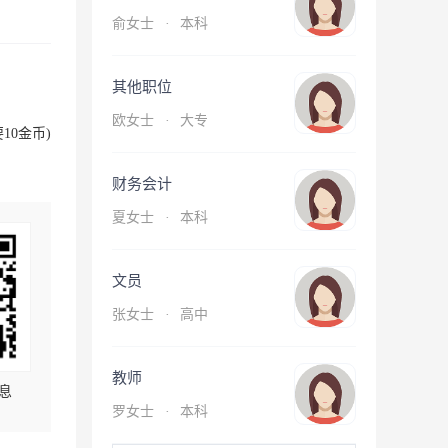
俞女士
·
本科
其他职位
欧女士
·
大专
10金币)
财务会计
夏女士
·
本科
文员
张女士
·
高中
教师
息
罗女士
·
本科