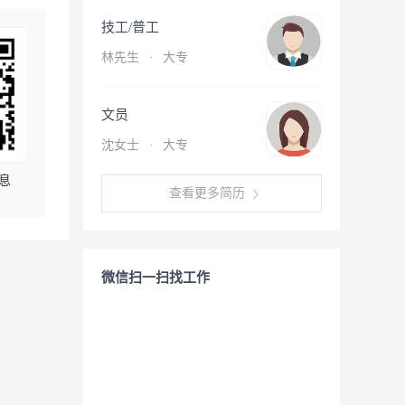
技工/普工
林先生
·
大专
文员
沈女士
·
大专
息
查看更多简历
微信扫一扫找工作