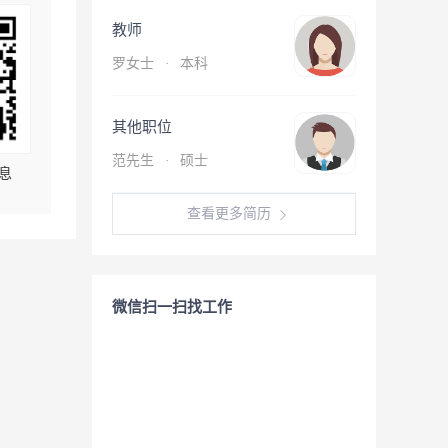
教师
罗女士
·
本科
其他职位
范先生
·
硕士
息
查看更多简历
微信扫一扫找工作