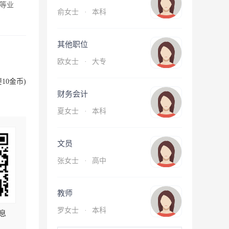
等业
俞女士
·
本科
其他职位
欧女士
·
大专
10金币)
财务会计
夏女士
·
本科
文员
张女士
·
高中
教师
罗女士
·
本科
息