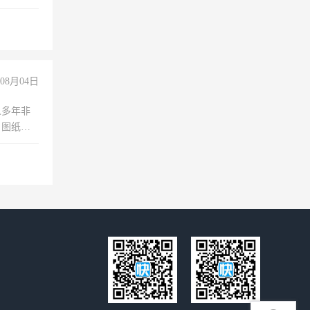
08月04日
人多年非
、图纸制
诚合作，