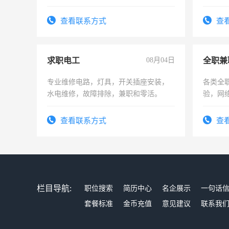
实，需求稳定工作一份，保险不干
加班。
查看联系方式
查
求职电工
08月04日
全职兼
专业维修电路，灯具，开关插座安装，
各类全
水电维修，故障排除，兼职和零活。
验，网
队长，
有高低
查看联系方式
查
栏目导航:
职位搜索
简历中心
名企展示
一句话
套餐标准
金币充值
意见建议
联系我