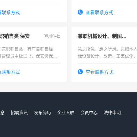
看联系方式
查看联系方式
职销售类 保安
08月04日
兼职机械设计、制图、设备改造
职兼职销售类，有广告销售经
急之所急，想之所想。愿把本
络管理员中级证书，保安类保安
标设备设计、改造、工艺优化
形象岗或幼儿园保安，维修水电
作和分解的经验与您分享。 真
压电工证和十几年工作经验
结识有识之士，共享未来。
看联系方式
查看联系方式
信息
招聘资讯
发布简历
企业入驻
会员中心
法律申明
们