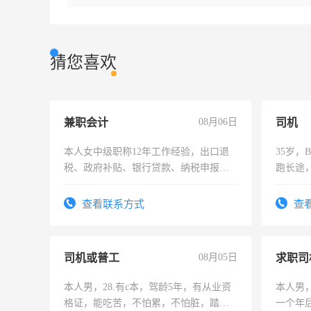
猜您喜欢
兼职会计
08月06日
司机
本人女中级职称12年工作经验，出口退
35岁
税、政府补贴、银行贷款、纳税申报、
跑长途
为各类公司策划，设建新账，理乱账业
六，渣
务，财务咨询等业务。欲求兼职会计工
查看联系方式
查
作
司机或普工
08月05日
求职司
本人男，28.有c本，驾龄5年，有从业资
本人男，
格证，能吃苦，不怕累，不怕脏，踏
一个年