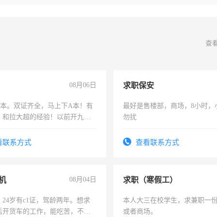
查
08月06日
求职保安
，B本。双证齐全，马上下A本！有
最好是售楼部，商场，8小时，
，和拉大超的经验！以前开九米
勿扰
土车
看联系方式
查看联系方式
机
08月04日
求职（寒假工）
24岁有c1证，驾龄两年。想求
本人大三在校学生，求兼职一
后开货车的工作，能吃苦，不怕
或者商场。